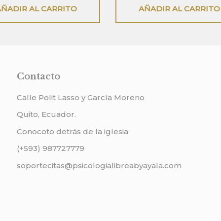
5
.
$25.
$60.
$45.
AÑADIR AL CARRITO
AÑADIR AL CARRITO
Contacto
Calle Polit Lasso y García Moreno
Quito, Ecuador.
Conocoto detrás de la iglesia
(+593) 987727779
soportecitas@psicologialibreabyayala.com