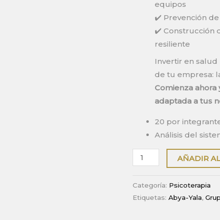
equipos
✔️ Prevención de
✔️ Construcción 
resiliente
Invertir en salud
de tu empresa: l
Comienza ahora y
adaptada a tus n
20 por integrant
Análisis del sist
Servicios
AÑADIR A
psicológicos
para
Categoría:
Psicoterapia
empresas
Etiquetas:
Abya-Yala
,
Gru
cantidad