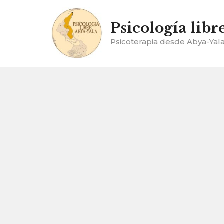
Ir
al
Psicología libr
contenido
Psicoterapia desde Abya-Yal