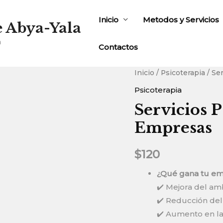
Inicio
Metodos y Servicios
e Abya-Yala
a
Contactos
Inicio
/
Psicoterapia
/ Se
Psicoterapia
Servicios P
Empresas
$
120
¿Qué gana tu em
✔️ Mejora del am
✔️ Reducción del
✔️ Aumento en la