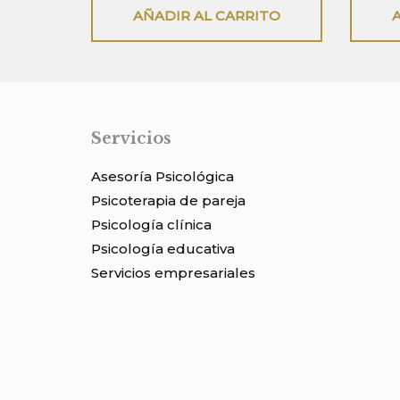
5
5
$35.
$8.
$30
AÑADIR AL CARRITO
Servicios
Asesoría Psicológica
Psicoterapia de pareja
Psicología clínica
Psicología educativa
Servicios empresariales